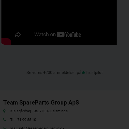
Se vores +200 anmeldelser på
Trustpilot
Team SpareParts Group ApS
Klejsgårdvej 19a, 7130 Juelsminde
Tlf.: 71 99 55 10
Mail:
info@reservedelpilleovn.dk