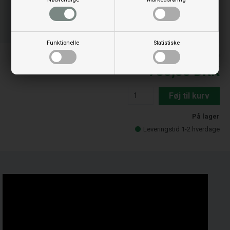
Bestil før kl 15.00
og vi sender idag
00
32
01
TIM.
MIN.
SEK.
Funktionelle
Statistiske
Priserne er inkl. moms
750,00
DKK
Føj til kurv
På lager
Leveringstid 1-2 hverdage