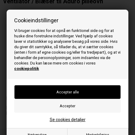
Ventilator / Blæser til Aduro pilleovn
Cookieindstillinger
Vi bruger cookies for at opnå en funktionel side og for at
huske dine foretrukne indstillinger. Ved hjælp af cookies
laver vi statistikker og analyserer besøg på vores side. Hvis
du giver dit samtykke, så tillader du, at vi sætter cookies
(enten i form af egne cookies og/eller fra tredjepart), og at vi
behandler de personoplysninger, som indsamles via de
cookies. Du kan læse mere om cookies i vores
cookiepolitik
Billedet kan variere fra model til model
Passer til model:
P
P4
Se cookies detaljer
Nødvendige
Markedsføring