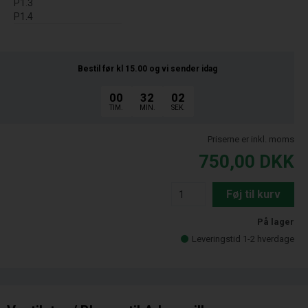
P1.3
P1.4
Bestil før kl 15.00
og vi sender idag
00
32
01
TIM.
MIN.
SEK.
Priserne er inkl. moms
750,00
DKK
Føj til kurv
På lager
Leveringstid 1-2 hverdage