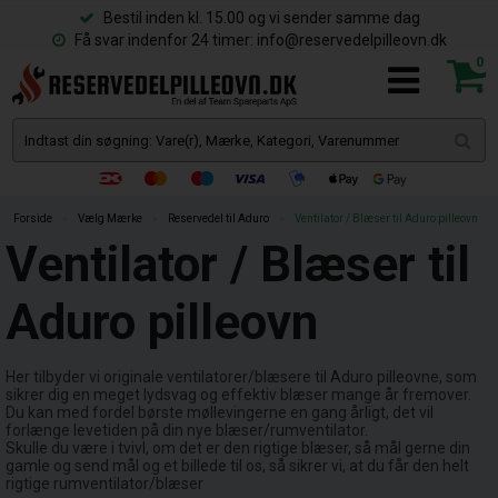
Bestil inden kl. 15.00 og vi sender samme dag
Få svar indenfor 24 timer: info@reservedelpilleovn.dk
0
Forside
»
Vælg Mærke
»
Reservedel til Aduro
»
Ventilator / Blæser til Aduro pilleovn
Ventilator / Blæser til
Aduro pilleovn
Her tilbyder vi originale ventilatorer/blæsere til Aduro pilleovne, som
sikrer dig en meget lydsvag og effektiv blæser mange år fremover.
Du kan med fordel børste møllevingerne en gang årligt, det vil
forlænge levetiden på din nye blæser/rumventilator.
Skulle du være i tvivl, om det er den rigtige blæser, så mål gerne din
gamle og send mål og et billede til os, så sikrer vi, at du får den helt
rigtige rumventilator/blæser