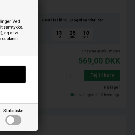
Bestil før kl 15.00
og vi sender idag
linger. Ved
dit samtykke,
13
25
09
), og at vi
TIM.
MIN.
SEK.
 cookies i
Priserne er inkl. moms
569,00
DKK
Føj til kurv
På lager
Leveringstid 1-2 hverdage
Statistiske