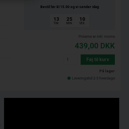
Bestil før kl 15.00
og vi sender idag
13
25
09
TIM.
MIN.
SEK.
Priserne er inkl. moms
439,00
DKK
Føj til kurv
På lager
Leveringstid 2-3 hverdage
e