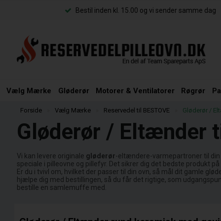
Bestil inden kl. 15.00 og vi sender samme dag
Vælg Mærke
Gløderør
Motorer & Ventilatorer
Røgrør
Pa
Forside
»
Vælg Mærke
»
Reservedel til BESTOVE
»
Gløderør / El
Gløderør / Eltænder 
Vi kan levere originale
gløderør
-eltændere-varmepartroner til di
speciale i pilleovne og pillefyr. Det sikrer dig det bedste produkt 
Er du i tvivl om, hvilket der passer til din ovn, så mål dit gamle gl
hjælpe dig med bestillingen, så du får det rigtige, som udgangspunk
bestille en samlemuffe med.