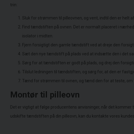
trin:
Sluk for strømmen til pilleovnen, og vent, indtil den er helt 
Find tændstiften på ovnen. Det er normalt placeret i nærhe
isolator i midten.
Fjern forsigtigt den gamle tændstift ved at dreje den forsig
Sæt den nye tændstift på plads ved at indsætte den i det s
Sørg for at tændstiften er godt på plads, og drej den forsigtig
Tilslut ledningen til tændstiften, og sørg for, at den er fastgj
Tænd for strømmen til ovnen, og tænd den for at teste, om 
Montør til pilleovn
Det er vigtigt at følge producentens anvisninger, når det kommer til
udskifte tændstiften på din pilleovn, kan du kontakte vores kundes