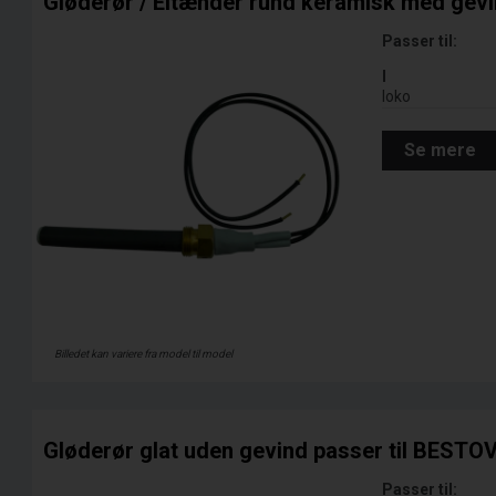
Gløderør / Eltænder rund keramisk med gevi
Passer til:
I
Ioko
Se mere
Billedet kan variere fra model til model
Gløderør glat uden gevind passer til BESTOV
Passer til: