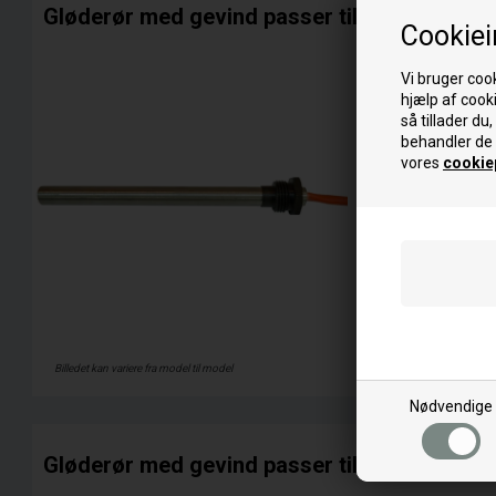
Gløderør med gevind passer til BESTOVE pil
Cookiei
Passer til:
Vi bruger cook
C
hjælp af cooki
CHARME
så tillader du
CITY
behandler de 
vores
cookiep
I
IDEAL 1000
IDEAL 800
J
JUDY
Se mere
Billedet kan variere fra model til model
Nødvendige
Gløderør med gevind passer til BESTOVE pil