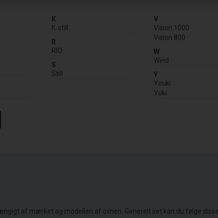
K
V
K-still
Vision 1000
Vision 800
R
RIO
W
Wind
S
Still
Y
Youki
Yuki
fhængigt af mærket og modellen af ovnen. Generelt set kan du følge diss