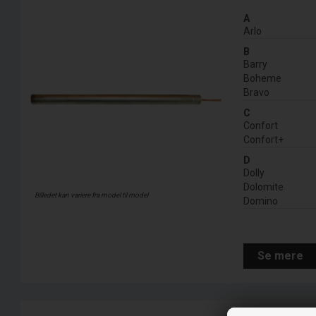
A
Arlo
B
Barry
Boheme
Bravo
C
Confort
Confort+
D
Dolly
Dolomite
Billedet kan variere fra model til model
Domino
Se mere