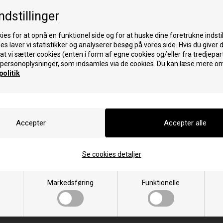
leovn
ndstillinger
ies for at opnå en funktionel side og for at huske dine foretrukne indstil
K
V
es laver vi statistikker og analyserer besøg på vores side. Hvis du giver 
K-STILL
VISION 1000
, at vi sætter cookies (enten i form af egne cookies og/eller fra tredjepart
personoplysninger, som indsamles via de cookies. Du kan læse mere om
R
W
olitik
RIO
WIND
S
Y
STILL
YUKI
Se cookies detaljer
Markedsføring
Funktionelle
leovn