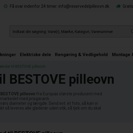
Få svar indenfor 24 timer: info@reservedelpilleovn.dk
Gratis
kninger
Elektriske dele
Rengøring & Vedligehold
Montage &
tænder til BESTOVE pilleovn
til BESTOVE pilleovn
n
BESTOVE pilleovn
fra Europas største producent med
på markedet med prisgaranti.
øderørs diameter og længde. Send evt. et foto, så kan vi
t så leveres alle gløderør uden stik, så tjek om du skal