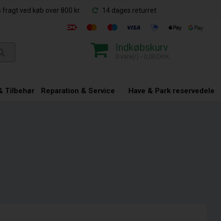
 fragt ved køb over 800 kr.
14 dages returret
Indkøbskurv
0 vare(r) - 0,00 DKK
 Tilbehør
Reparation & Service
Have & Park reservedele