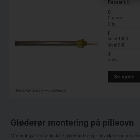
Passer til:
C
Charme
City
I
Ideal 1000
Ideal 800
J
Judy
Se mere
Billedet kan variere fra model til model
Gløderør montering på pilleovn
Montering af en tændstift / gløderør til en pilleovn kan variere a