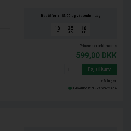
Bestil før kl 15.00
og vi sender idag
13
25
09
TIM.
MIN.
SEK.
Priserne er inkl. moms
599,00
DKK
Føj til kurv
På lager
Leveringstid 2-3 hverdage