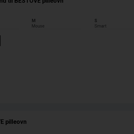
nd til BESTOVE pilleovn
M
S
Mouse
Smart
E pilleovn