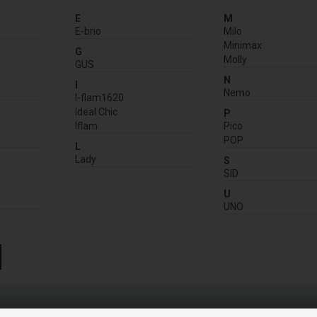
E
M
E-brio
Milo
Minimax
G
Molly
GUS
N
I
Nemo
I-flam1620
Ideal Chic
P
Iflam
Pico
POP
L
Lady
S
SID
U
UNO