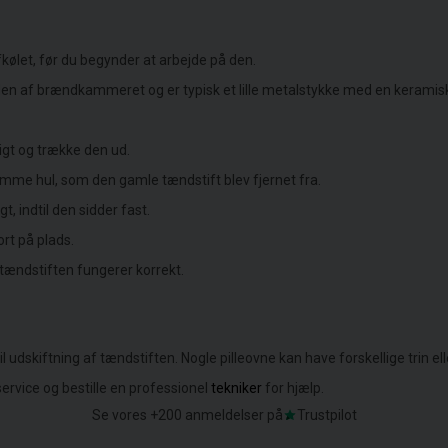
afkølet, før du begynder at arbejde på den.
den af brændkammeret og er typisk et lille metalstykke med en keramis
tigt og trække den ud.
amme hul, som den gamle tændstift blev fjernet fra.
t, indtil den sidder fast.
ort på plads.
tændstiften fungerer korrekt.
 udskiftning af tændstiften. Nogle pilleovne kan have forskellige trin ell
ervice og bestille en professionel
tekniker
for hjælp.
Se vores +200 anmeldelser på
Trustpilot