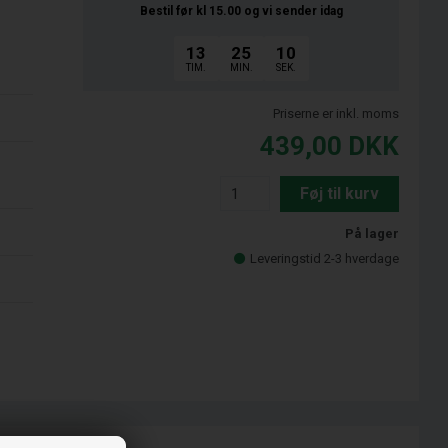
Bestil før kl 15.00
og vi sender idag
13
25
09
TIM.
MIN.
SEK.
Priserne er inkl. moms
439,00
DKK
Føj til kurv
På lager
Leveringstid 2-3 hverdage