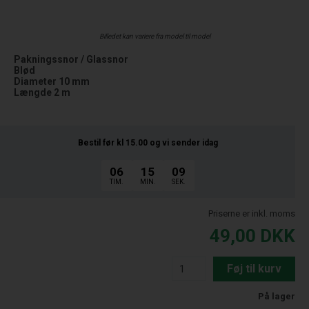
Billedet kan variere fra model til model
Pakningssnor / Glassnor
Blød
Diameter 10 mm
Længde 2 m
Bestil før kl 15.00
og vi sender idag
06
15
08
TIM.
MIN.
SEK.
Priserne er inkl. moms
49,00
DKK
Føj til kurv
På lager