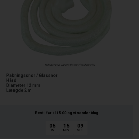
Billedet kan variere fra model til model
Pakningssnor / Glassnor
Hård
Diameter 12 mm
Længde 2 m
Bestil før kl 15.00
og vi sender idag
06
15
08
TIM.
MIN.
SEK.