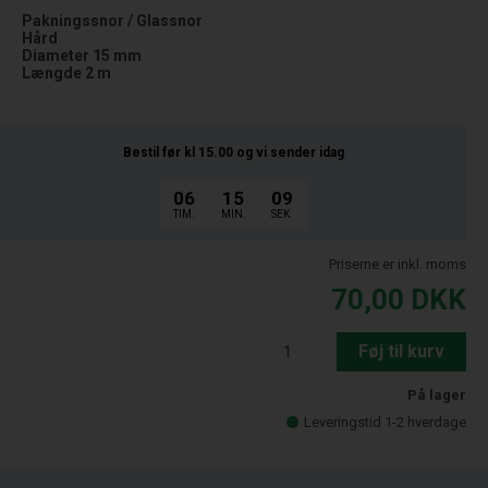
Pakningssnor / Glassnor
Hård
Diameter 15 mm
Længde 2 m
Bestil før kl 15.00
og vi sender idag
06
15
08
TIM.
MIN.
SEK.
Priserne er inkl. moms
70,00
DKK
Føj til kurv
På lager
Leveringstid 1-2 hverdage