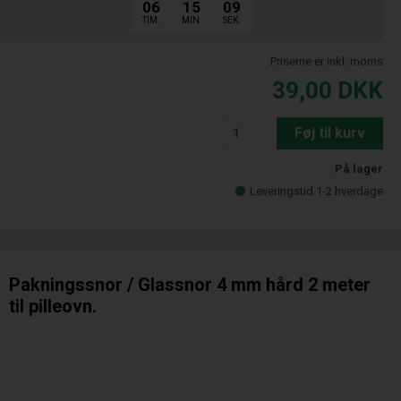
06
15
08
TIM.
MIN.
SEK.
Priserne er inkl. moms
39,00
DKK
Føj til kurv
På lager
Leveringstid 1-2 hverdage
Pakningssnor / Glassnor 4 mm hård 2 meter
til pilleovn.