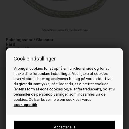
Billedet kan variere fra model til model
Pakningssnor / Glassnor
Hård
Diameter 10 mm
Længde 2 m
Cookieindstillinger
Vi bruger cookies for at opnå en funktionel side og for at
huske dine foretrukne indstillinger. Ved hjælp af cookies
Bestil før kl 15.00
og vi sender idag
laver vi statistikker og analyserer besøg på vores side. Hvis
du giver dit samtykke, så tillader du, at vi sætter cookies
06
15
08
(enten i form af egne cookies og/eller fra tredjepart), og at vi
TIM.
MIN.
SEK.
behandler de personoplysninger, som indsamles via de
cookies. Du kan læse mere om cookies i vores
Priserne er inkl. moms
cookiepolitik
49,00
DKK
Føj til kurv