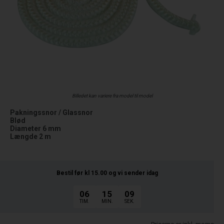
Billedet kan variere fra model til model
Pakningssnor / Glassnor
Blød
Diameter 6 mm
Længde 2 m
Bestil før kl 15.00
og vi sender idag
06
15
08
TIM.
MIN.
SEK.