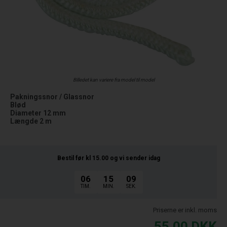
Billedet kan variere fra model til model
Pakningssnor / Glassnor
Blød
Diameter 12 mm
Længde 2 m
Bestil før kl 15.00
og vi sender idag
06
15
08
TIM.
MIN.
SEK.
Priserne er inkl. moms
55,00
DKK