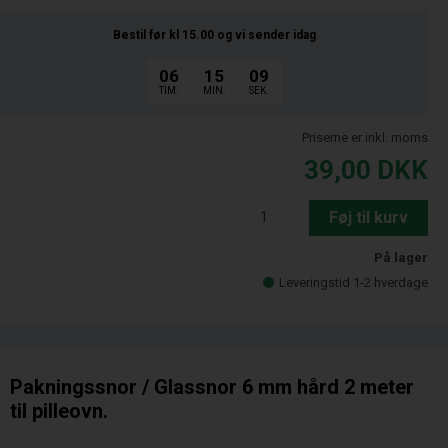
Bestil før kl 15.00
og vi sender idag
06
15
08
TIM.
MIN.
SEK.
Priserne er inkl. moms
39,00
DKK
Føj til kurv
På lager
Leveringstid 1-2 hverdage
Pakningssnor / Glassnor 6 mm hård 2 meter
til pilleovn.