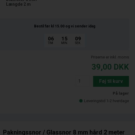
Længde 2 m
Bestil før kl 15.00
og vi sender idag
06
15
08
TIM.
MIN.
SEK.
Priserne er inkl. moms
39,00
DKK
Føj til kurv
På lager
Leveringstid 1-2 hverdage
Pakningssnor / Glassnor 8 mm hård 2 meter