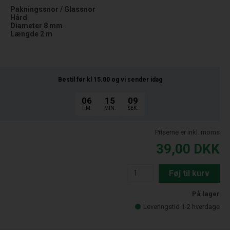
Pakningssnor / Glassnor
Hård
Diameter 8 mm
Længde 2 m
Bestil før kl 15.00
og vi sender idag
06
15
08
TIM.
MIN.
SEK.
Priserne er inkl. moms
39,00
DKK
Føj til kurv
På lager
Leveringstid 1-2 hverdage