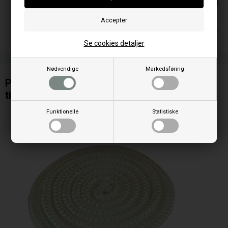
På lager
Leveringstid 1-2 hverdage
Se cookies detaljer
Nødvendige
Markedsføring
Pakningssnor / Glassnor 12 mm blød 2 meter
til pilleovn.
Funktionelle
Statistiske