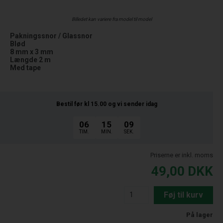
Billedet kan variere fra model til model
Pakningssnor / Glassnor
Blød
8 mm x 3 mm
Længde 2 m
Med tape
Bestil før kl 15.00
og vi sender idag
06
15
08
TIM.
MIN.
SEK.
Priserne er inkl. moms
49,00
DKK
Føj til kurv
På lager