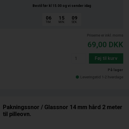
Bestil før kl 15.00
og vi sender idag
06
15
08
TIM.
MIN.
SEK.
Priserne er inkl. moms
69,00
DKK
Føj til kurv
På lager
Leveringstid 1-2 hverdage
Pakningssnor / Glassnor 14 mm hård 2 meter
til pilleovn.