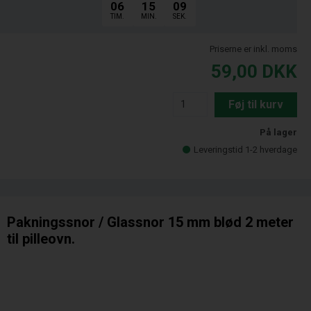
06
15
08
TIM.
MIN.
SEK.
Priserne er inkl. moms
59,00
DKK
Føj til kurv
På lager
Leveringstid 1-2 hverdage
Pakningssnor / Glassnor 15 mm blød 2 meter
til pilleovn.