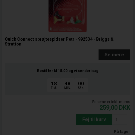
Quick Connect sprøjtespidser Petr - 992534 - Briggs &
Stratton
Se mere
Bestil før kl 15.00
og vi sender idag
18
48
00
TIM.
MIN.
SEK.
Priserne er inkl. moms
259,00
DKK
Føj til kurv
På lager