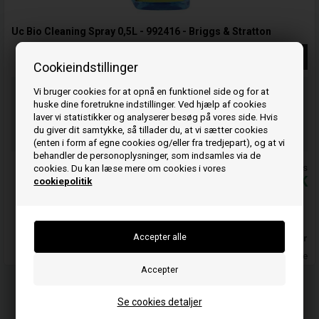
Uc Bio Cleaning Spray 0,5L - 992416 - Briggs & Stratton
Se mere
Cookieindstillinger
Vi bruger cookies for at opnå en funktionel side og for at
Bestil før kl 15.00
og vi sender idag
huske dine foretrukne indstillinger. Ved hjælp af cookies
laver vi statistikker og analyserer besøg på vores side. Hvis
18
48
00
du giver dit samtykke, så tillader du, at vi sætter cookies
TIM.
MIN.
SEK.
(enten i form af egne cookies og/eller fra tredjepart), og at vi
behandler de personoplysninger, som indsamles via de
Priserne er inkl. moms
cookies. Du kan læse mere om cookies i vores
112,00
DKK
cookiepolitik
Føj til kurv
På lager
Leveringstid 2-3 hverdage
Se cookies detaljer