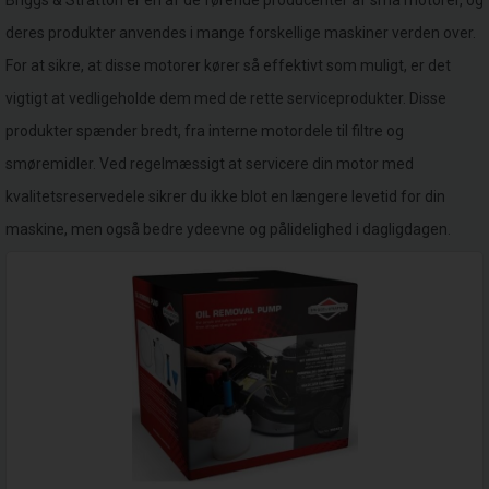
Briggs & Stratton er en af de førende producenter af små motorer, og
deres produkter anvendes i mange forskellige maskiner verden over.
For at sikre, at disse motorer kører så effektivt som muligt, er det
vigtigt at vedligeholde dem med de rette serviceprodukter. Disse
produkter spænder bredt, fra interne motordele til filtre og
smøremidler. Ved regelmæssigt at servicere din motor med
kvalitetsreservedele sikrer du ikke blot en længere levetid for din
maskine, men også bedre ydeevne og pålidelighed i dagligdagen.