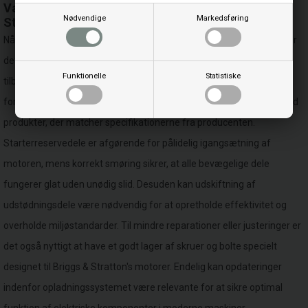
Vælg de rette serviceprodukter til din Briggs &
Nødvendige
Markedsføring
Stratton motor
Når du skal vælge serviceprodukter til din Briggs & Stratton motor, er
det vigtigt at have adgang til et bredt udvalg af reservedele og
Funktionelle
Statistiske
tilbehør. Uanset om du har brug for nye pakninger for at sikre tætte
forbindelser eller filtre til at holde motoren ren, er det essentielt med
produkter, der matcher specifikationerne fra producenten.
Starterreservedele er afgørende for pålidelig igangsætning af
motoren, mens korrekt smøring sikrer, at alle bevægelige dele
fungerer glat uden unødig slid. Desuden kan udskiftning af
udstødningsdele være nødvendig for at opretholde effektivitet og
overholde miljøstandarder. Til mindre reparationer eller justeringer er
det også nyttigt at have et godt lager af skruer og bolte specielt
designet til Briggs & Stratton's motorer. Endelig kan opdateringer
indenfor opladningssystemet være relevante for at sikre optimal