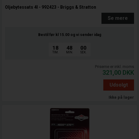
Oljebytessats 4l - 992423 - Briggs & Stratton
Se mere
Bestil før kl 15.00
og vi sender idag
18
48
00
TIM.
MIN.
SEK.
Priserne er inkl. moms
321,00
DKK
Udsolgt
Ikke på lager