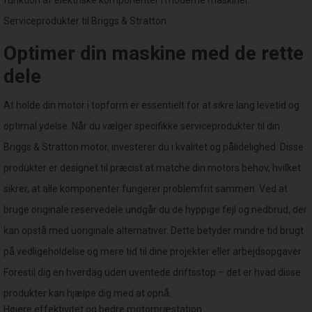
funktion af elektriske komponenter i moderne maskiner.
Serviceprodukter til Briggs & Stratton.
Optimer din maskine med de rette
dele
At holde din motor i topform er essentielt for at sikre lang levetid og
optimal ydelse. Når du vælger specifikke serviceprodukter til din
Briggs & Stratton motor, investerer du i kvalitet og pålidelighed. Disse
produkter er designet til præcist at matche din motors behov, hvilket
sikrer, at alle komponenter fungerer problemfrit sammen. Ved at
bruge originale reservedele undgår du de hyppige fejl og nedbrud, der
kan opstå med uoriginale alternativer. Dette betyder mindre tid brugt
på vedligeholdelse og mere tid til dine projekter eller arbejdsopgaver.
Forestil dig en hverdag uden uventede driftsstop – det er hvad disse
produkter kan hjælpe dig med at opnå.
Højere effektivitet og bedre motorpræstation