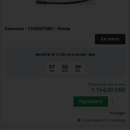
Generator - 31630ZF5801 - Honda
Se mere
Bestil før kl 15.00
og vi sender idag
07
53
08
TIM.
MIN.
SEK.
Priserne er inkl. moms
1.164,00
DKK
Føj til kurv
På lager
Leveringstid 2-3 hverdage