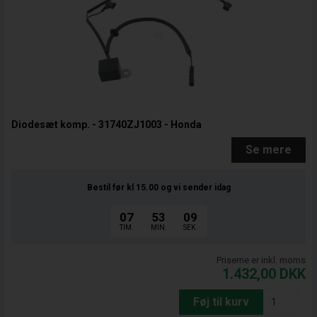
Diodesæt komp. - 31740ZJ1003 - Honda
Se mere
Bestil før kl 15.00
og vi sender idag
07
53
08
TIM.
MIN.
SEK.
Priserne er inkl. moms
1.432,00
DKK
Føj til kurv