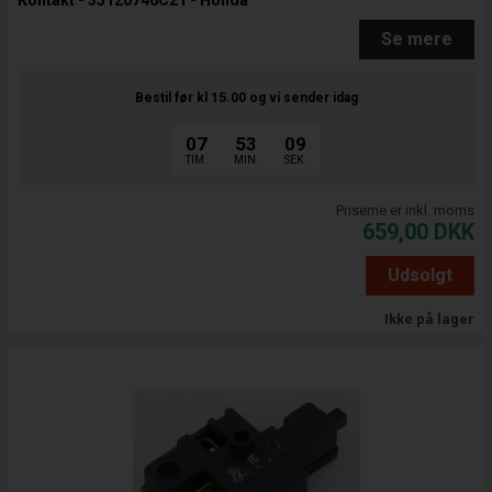
Kontakt - 35120746C21 - Honda
Se mere
Bestil før kl 15.00
og vi sender idag
07
53
08
TIM.
MIN.
SEK.
Priserne er inkl. moms
659,00
DKK
Udsolgt
Ikke på lager