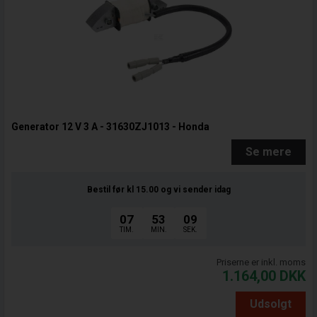
Generator 12 V 3 A - 31630ZJ1013 - Honda
Se mere
Bestil før kl 15.00
og vi sender idag
07
53
08
TIM.
MIN.
SEK.
Priserne er inkl. moms
1.164,00
DKK
Udsolgt