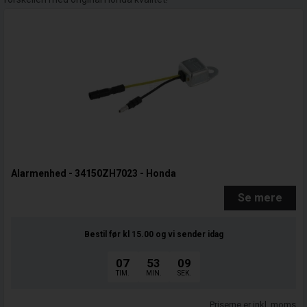
Alarmenhed - 34150ZH7023 - Honda
Se mere
Bestil før kl 15.00
og vi sender idag
07
53
08
TIM.
MIN.
SEK.
Priserne er inkl. moms