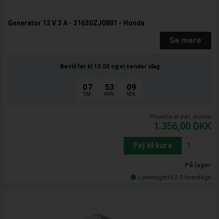
Generator 12 V 3 A - 31630ZJ0881 - Honda
Se mere
Bestil før kl 15.00
og vi sender idag
07
53
08
TIM.
MIN.
SEK.
Priserne er inkl. moms
1.356,00
DKK
Føj til kurv
På lager
Leveringstid 2-3 hverdage