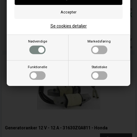
Priserne er inkl. moms
395,00
DKK
Se cookies detaljer
Føj til kurv
På lager
Nødvendige
Markedsføring
Leveringstid 2-3 hverdage
Funktionelle
Statistiske
Generatoranker 12 V - 12 A - 31630Z0A811 - Honda