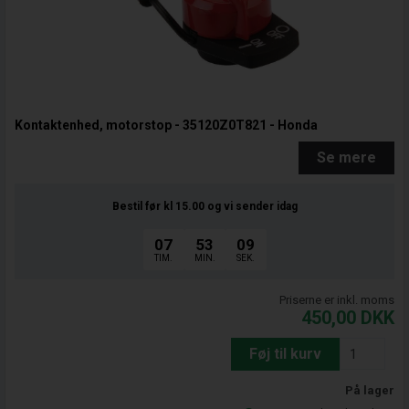
Kontaktenhed, motorstop - 35120Z0T821 - Honda
Se mere
Bestil før kl 15.00
og vi sender idag
07
53
08
TIM.
MIN.
SEK.
Priserne er inkl. moms
450,00
DKK
Føj til kurv
På lager