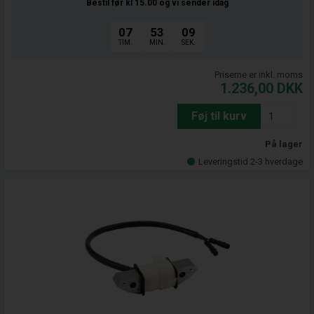
Bestil før kl 15.00
og vi sender idag
07
53
08
TIM.
MIN.
SEK.
Priserne er inkl. moms
1.236,00
DKK
Føj til kurv
På lager
Leveringstid 2-3 hverdage