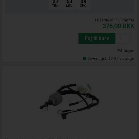
07
53
08
TIM.
MIN.
SEK.
Priserne er inkl. moms
376,00
DKK
Føj til kurv
På lager
Leveringstid 2-3 hverdage