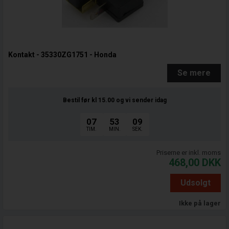
Kontakt - 35330ZG1751 - Honda
Se mere
Bestil før kl 15.00
og vi sender idag
07
53
08
TIM.
MIN.
SEK.
Priserne er inkl. moms
468,00
DKK
Udsolgt
Ikke på lager