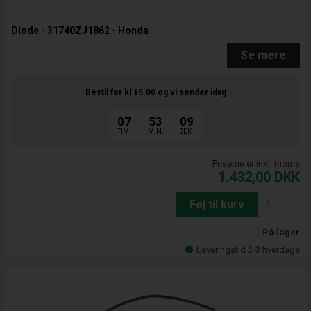
Diode - 31740ZJ1862 - Honda
Se mere
Bestil før kl 15.00
og vi sender idag
07
53
08
TIM.
MIN.
SEK.
Priserne er inkl. moms
1.432,00
DKK
Føj til kurv
På lager
Leveringstid 2-3 hverdage