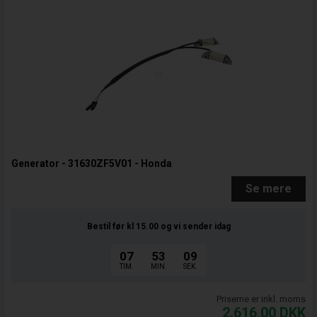
Generator - 31630ZF5V01 - Honda
Se mere
Bestil før kl 15.00
og vi sender idag
07
53
08
TIM.
MIN.
SEK.
Priserne er inkl. moms
2.616,00
DKK