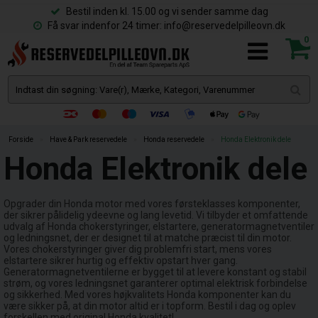
Bestil inden kl. 15.00 og vi sender samme dag
Få svar indenfor 24 timer: info@reservedelpilleovn.dk
0
Forside
»
Have & Park reservedele
»
Honda reservedele
»
Honda Elektronik dele
Honda Elektronik dele
Opgrader din Honda motor med vores førsteklasses komponenter,
der sikrer pålidelig ydeevne og lang levetid. Vi tilbyder et omfattende
udvalg af Honda chokerstyringer, elstartere, generatormagnetventiler
og ledningsnet, der er designet til at matche præcist til din motor.
Vores chokerstyringer giver dig problemfri start, mens vores
elstartere sikrer hurtig og effektiv opstart hver gang.
Generatormagnetventilerne er bygget til at levere konstant og stabil
strøm, og vores ledningsnet garanterer optimal elektrisk forbindelse
og sikkerhed. Med vores højkvalitets Honda komponenter kan du
være sikker på, at din motor altid er i topform. Bestil i dag og oplev
forskellen med original Honda kvalitet!