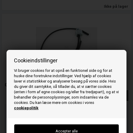
Ikke på lager
Cookieindstillinger
Vi bruger cookies for at opnå en funktionel side og for at
huske dine foretrukne indstillinger. Ved hjælp af cookies
laver vi statistikker og analyserer besøg på vores side. Hvis
Generatoranker - 31740Z0A003 - Honda
du giver dit samtykke, så tillader du, at vi sætter cookies
(enten i form af egne cookies og/eller fra tredjepart), og at vi
Se mere
behandler de personoplysninger, som indsamles via de
cookies. Du kan læse mere om cookies i vores
cookiepolitik
Bestil før kl 15.00
og vi sender idag
07
53
08
TIM.
MIN.
SEK.