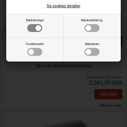
Se cookies detaljer
Nødvendige
Markedsføring
Lejebøsning - 807687 - Briggs & Stratton
Se mere
Funktionelle
Statistiske
Bestil før kl 15.00
og vi sender idag
Din ordre afsendes på mandag
Priserne er inkl. moms
2.261,00
DKK
Udsolgt
Ikke på lager