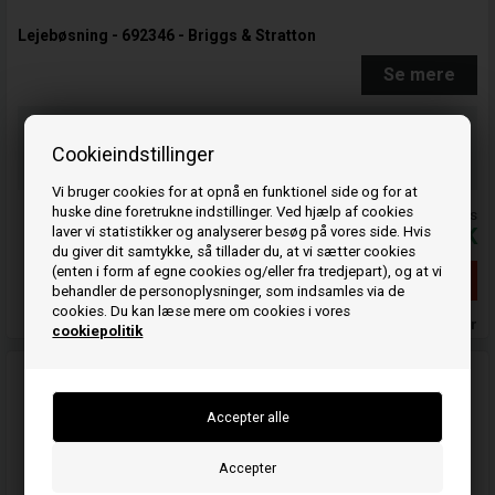
Lejebøsning - 692346 - Briggs & Stratton
Se mere
Bestil før kl 15.00
og vi sender idag
Cookieindstillinger
Din ordre afsendes på mandag
Vi bruger cookies for at opnå en funktionel side og for at
huske dine foretrukne indstillinger. Ved hjælp af cookies
Priserne er inkl. moms
laver vi statistikker og analyserer besøg på vores side. Hvis
142,00
DKK
du giver dit samtykke, så tillader du, at vi sætter cookies
(enten i form af egne cookies og/eller fra tredjepart), og at vi
Udsolgt
behandler de personoplysninger, som indsamles via de
cookies. Du kan læse mere om cookies i vores
Ikke på lager
cookiepolitik