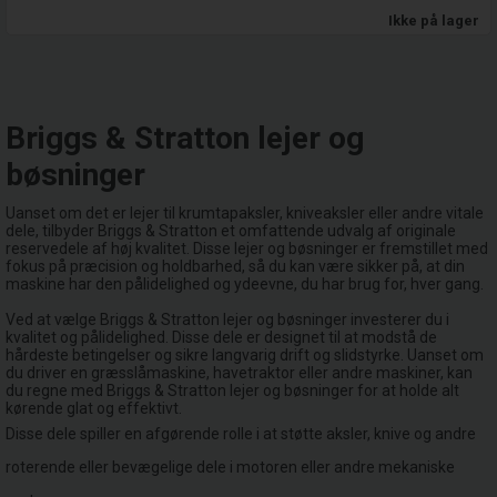
Ikke på lager
Briggs & Stratton lejer og
bøsninger
Uanset om det er lejer til krumtapaksler, kniveaksler eller andre vitale
dele, tilbyder Briggs & Stratton et omfattende udvalg af originale
reservedele af høj kvalitet. Disse lejer og bøsninger er fremstillet med
fokus på præcision og holdbarhed, så du kan være sikker på, at din
maskine har den pålidelighed og ydeevne, du har brug for, hver gang.
Ved at vælge Briggs & Stratton lejer og bøsninger investerer du i
kvalitet og pålidelighed. Disse dele er designet til at modstå de
hårdeste betingelser og sikre langvarig drift og slidstyrke. Uanset om
du driver en græsslåmaskine, havetraktor eller andre maskiner, kan
du regne med Briggs & Stratton lejer og bøsninger for at holde alt
kørende glat og effektivt.
Disse dele spiller en afgørende rolle i at støtte aksler, knive og andre
roterende eller bevægelige dele i motoren eller andre mekaniske