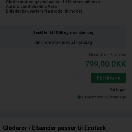
Gløderør med gevind passer til Ecoteck pilleovn :
Aurora samt Snellina Vera
Billedet kan variere fra model til model
Bestil før kl 15.00
og vi sender idag
Din ordre afsendes på mandag
Priserne er inkl. moms
799,00
DKK
Føj til kurv
På lager
Leveringstid 1-2 hverdage
Gløderør / Eltænder passer til Ecoteck