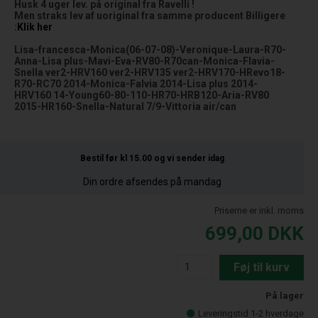
Husk 4 uger lev. på original fra Ravelli !
Men straks lev af uoriginal fra samme producent Billigere
:
Klik her
Lisa-francesca-Monica(06-07-08)-Veronique-Laura-R70-
Anna-Lisa plus-Mavi-Eva-RV80-R70can-Monica-Flavia-
Snella ver2-HRV160 ver2-HRV135 ver2-HRV170-HRevo18-
R70-RC70 2014-Monica-Falvia 2014-Lisa plus 2014-
HRV160 14-Young60-80-110-HR70-HRB120-Aria-RV80
2015-HR160-Snella-Natural 7/9-Vittoria air/can
Bestil før kl 15.00
og vi sender idag
Din ordre afsendes på mandag
Priserne er inkl. moms
699,00
DKK
Føj til kurv
På lager
Leveringstid 1-2 hverdage