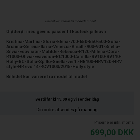
Billedet kan variere fra model til model
Gløderør med gevind passer til Ecoteck pilleovn
Kristina-Martina-Gloria-Elena-700-650-550-500-Sofia-
Arianna-Serena-Ilaria-Venezia-Amalfi-900-901-Snella-
Silvia-Ecovision-Matilde-Rebecca-R120-Milena-Cora-
R1000-Olivia-Evavision-RC1000-Camilla-RV100-RV110-
Holly-RC-Sofia-Spillo-Snella-ver1.-HR100-HRV120-HRV
style-HR evo 14-RCV1000/2015-Holly style
Billedet kan variere fra model til model
Bestil før kl 15.00
og vi sender idag
Din ordre afsendes på mandag
Priserne er inkl. moms
699,00
DKK