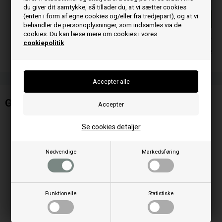
du giver dit samtykke, så tillader du, at vi sætter cookies
(enten i form af egne cookies og/eller fra tredjepart), og at vi
Føj til kurv
behandler de personoplysninger, som indsamles via de
cookies. Du kan læse mere om cookies i vores
På lager
cookiepolitik
Leveringstid 1-2 hverdage
Gløderør / Eltænder til Ravelli
Se cookies detaljer
Nødvendige
Markedsføring
Funktionelle
Statistiske