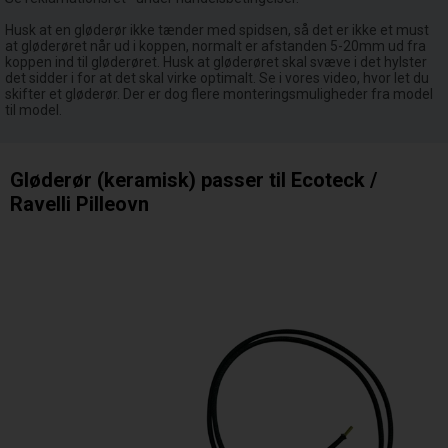
Husk at en gløderør ikke tænder med spidsen, så det er ikke et must
at gløderøret når ud i koppen, normalt er afstanden 5-20mm ud fra
koppen ind til gløderøret. Husk at gløderøret skal svæve i det hylster
det sidder i for at det skal virke optimalt. Se i vores video, hvor let du
skifter et gløderør. Der er dog flere monteringsmuligheder fra model
til model.
Gløderør (keramisk) passer til Ecoteck /
Ravelli Pilleovn