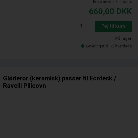
Priserne er inkl. moms
660,00
DKK
Føj til kurv
På lager
Leveringstid 1-2 hverdage
Gløderør (keramisk) passer til Ecoteck /
Ravelli Pilleovn