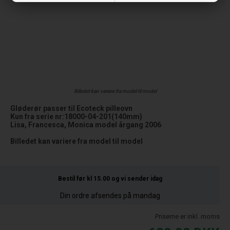
Billedet kan variere fra model til model
Gløderør passer til Ecoteck pilleovn
Kun fra serie nr:18000-04-201(140mm)
Lisa, Francesca, Monica model årgang 2006
Billedet kan variere fra model til model
Bestil før kl 15.00
og vi sender idag
Din ordre afsendes på mandag
Priserne er inkl. moms