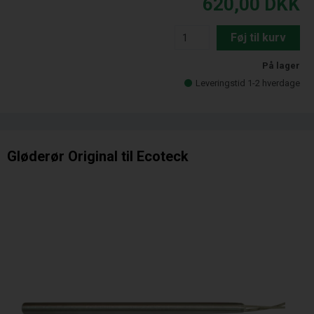
620,00
DKK
Føj til kurv
På lager
Leveringstid 1-2 hverdage
Gløderør Original til Ecoteck