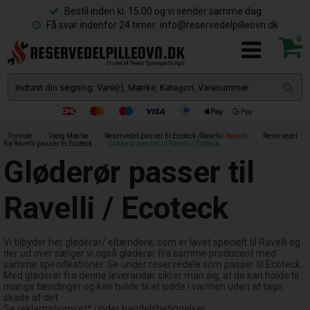
Bestil inden kl. 15.00 og vi sender samme dag
Få svar indenfor 24 timer: info@reservedelpilleovn.dk
0
Forside
»
Vælg Mærke
»
Reservedel passer til Ecoteck /Ravelli/
Ravelli
»
Reservedel
fra Ravelli passer til Ecoteck
»
Gløderør passer til Ravelli / Ecoteck
Gløderør passer til
Ravelli / Ecoteck
Vi tilbyder her gløderør/ eltændere, som er lavet specielt til Ravelli og
der ud over sælger vi også gløderør fra samme producent med
samme specifikationer. Se under reservedele som passer til Ecoteck.
Med gløderør fra denne leverandør sikrer man sig, at de kan holde til
mange tændinger og kan holde til at sidde i varmen uden at tage
skade af det.
Se reklamationsret* under handelsbetingelser.