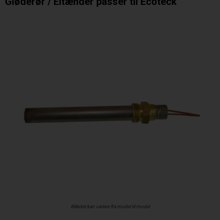
Gløderør / Eltænder passer til Ecoteck
Billedet kan variere fra model til model