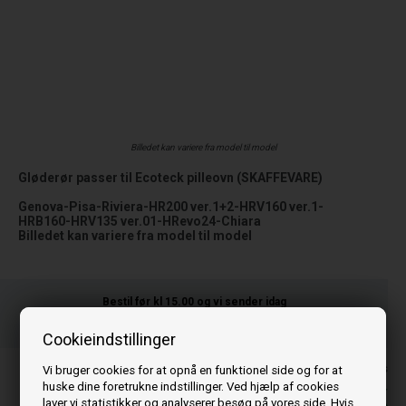
Billedet kan variere fra model til model
Gløderør passer til Ecoteck pilleovn (SKAFFEVARE)
Genova-Pisa-Riviera-HR200 ver.1+2-HRV160 ver.1-
HRB160-HRV135 ver.01-HRevo24-Chiara
Billedet kan variere fra model til model
Bestil før kl 15.00
og vi sender idag
Din ordre afsendes på mandag
Cookieindstillinger
Priserne er inkl. moms
Vi bruger cookies for at opnå en funktionel side og for at
huske dine foretrukne indstillinger. Ved hjælp af cookies
599,00
DKK
laver vi statistikker og analyserer besøg på vores side. Hvis