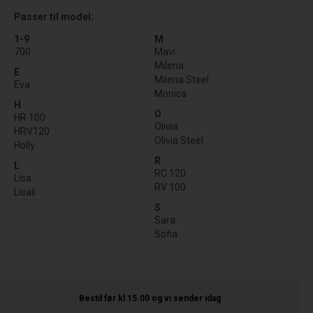
Passer til model:
1-9
M
700
Mavi
Milena
E
Milena Steel
Eva
Monica
H
O
HR 100
Olivia
HRV120
Olivia Steel
Holly
R
L
RC 120
Lisa
RV 100
Lisali
S
Sara
Sofia
Bestil før kl 15.00
og vi sender idag