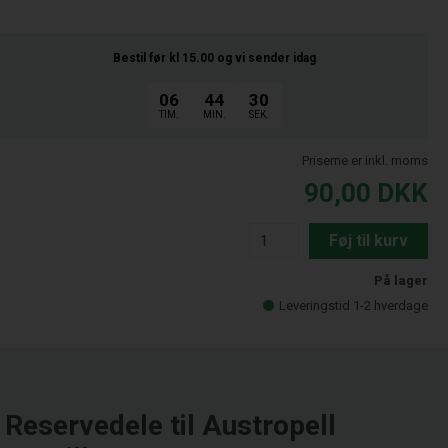
Bestil før kl 15.00
og vi sender idag
06
44
29
TIM.
MIN.
SEK.
Priserne er inkl. moms
90,00
DKK
Føj til kurv
På lager
Leveringstid 1-2 hverdage
Reservedele til Austropell