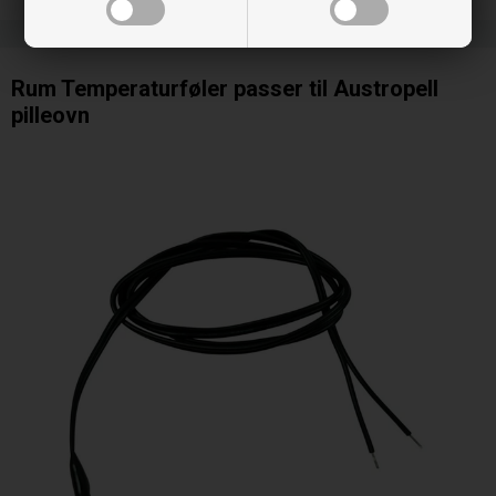
Rum Temperaturføler passer til Austropell
pilleovn