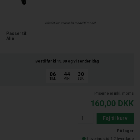
Billedet kan variere fra model til model
Passer til:
Alle
Bestil før kl 15.00
og vi sender idag
06
44
29
TIM.
MIN.
SEK.
Priserne er inkl. moms
160,00
DKK
Føj til kurv
På lager
Leveringstid 1-2 hverdage