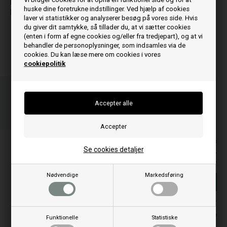
Lisa
RV 100
huske dine foretrukne indstillinger. Ved hjælp af cookies
Lisali
laver vi statistikker og analyserer besøg på vores side. Hvis
S
du giver dit samtykke, så tillader du, at vi sætter cookies
Sara
(enten i form af egne cookies og/eller fra tredjepart), og at vi
Sofia
behandler de personoplysninger, som indsamles via de
cookies. Du kan læse mere om cookies i vores
cookiepolitik
Bestil før kl 15.00
og vi sender idag
06
44
29
TIM.
MIN.
SEK.
Priserne er inkl. moms
Se cookies detaljer
299,00
DKK
Nødvendige
Markedsføring
Føj til kurv
På lager
Leveringstid 1-2 hverdage
Funktionelle
Statistiske