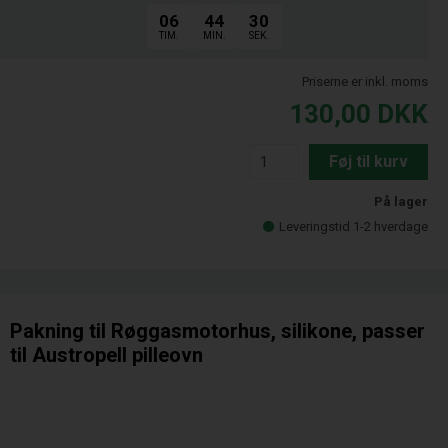
06
44
29
TIM.
MIN.
SEK.
Priserne er inkl. moms
130,00
DKK
Føj til kurv
På lager
Leveringstid 1-2 hverdage
Pakning til Røggasmotorhus, silikone, passer
til Austropell pilleovn