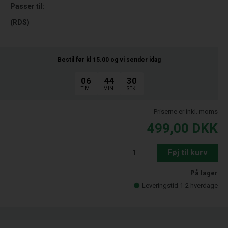
Passer til:
(RDS)
Bestil før kl 15.00
og vi sender idag
06
44
29
TIM.
MIN.
SEK.
Priserne er inkl. moms
499,00
DKK
Føj til kurv
På lager
Leveringstid 1-2 hverdage