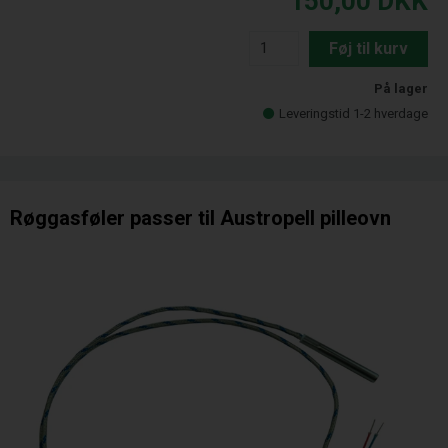
150,00
DKK
Føj til kurv
På lager
Leveringstid 1-2 hverdage
Røggasføler passer til Austropell pilleovn