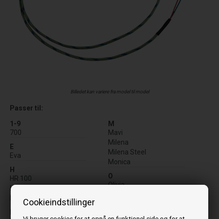
Billedet kan variere fra model til model
Passer til:
1-9
M
700
Mavi
Milena
E
Milena Steel
Eva
Monica
H
O
HR 100
Olivia
HRV120
Olivia Steel
Holly
Cookieindstillinger
R
L
RC 120
Vi bruger cookies for at opnå en funktionel side og for at