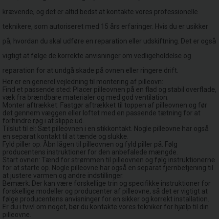
krævende, og det er altid bedst at kontakte vores professionelle
teknikere, som autoriseret med 15 års erfaringer. Hvis du er usikker
på, hvordan du skal udføre en reparation eller udskiftning. Det er også
vigtigt at følge de korrekte anvisninger om vedligeholdelse og
reparation for at undgå skade på ovnen eller ringere drift.
Her er en generel vejledning til montering af pilleovn:
Find et passende sted: Placer pilleovnen på en flad og stabil overflade,
væk fra brændbare materialer og med god ventilation.
Monter aftrækket: Fastgør aftrækket til toppen af ​​pilleovnen og før
det gennem væggen eller loftet med en passende tætning for at
forhindre røg i at slippe ud.
Tilslut til el: Sæt pilleovnen i en stikkontakt. Nogle pilleovne har også
en separat kontakt til at tænde og slukke.
Fyld piller op: Åbn lågen til pilleovnen og fyld piller på. Følg
producentens instruktioner for den anbefalede mængde.
Start ovnen: Tænd for strømmen til pilleovnen og følg instruktionerne
for at starte op. Nogle pilleovne har også en separat fjernbetjening til
at justere varmen og andre indstillinger.
Bemærk: Der kan være forskellige trin og specifikke instruktioner for
forskellige modeller og producenter af pilleovne, så det er vigtigt at
følge producentens anvisninger for en sikker og korrekt installation.
Er du i tvivl om noget, bør du kontakte vores tekniker for hjælp til din
pilleovne.