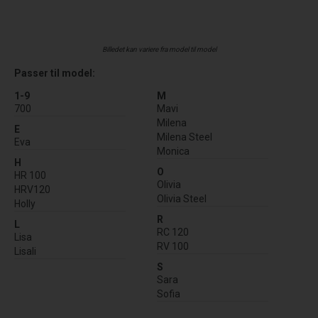
Billedet kan variere fra model til model
Passer til model:
1-9
M
700
Mavi
Milena
E
Milena Steel
Eva
Monica
H
O
HR 100
Olivia
HRV120
Olivia Steel
Holly
R
L
RC 120
Lisa
RV 100
Lisali
S
Sara
Sofia