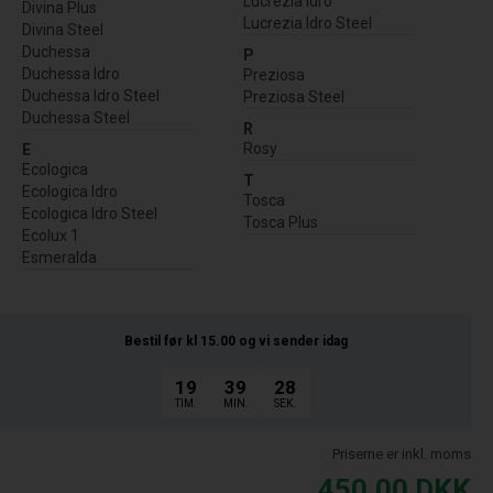
Lucrezia Idro
Divina Plus
Lucrezia Idro Steel
Divina Steel
Duchessa
P
Duchessa Idro
Preziosa
Duchessa Idro Steel
Preziosa Steel
Duchessa Steel
R
Rosy
E
Ecologica
T
Ecologica Idro
Tosca
Ecologica Idro Steel
Tosca Plus
Ecolux 1
Esmeralda
Bestil før kl 15.00
og vi sender idag
19
39
27
TIM.
MIN.
SEK.
Priserne er inkl. moms
450,00
DKK