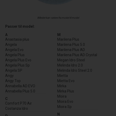
Billedet kan variere fra model til model
Passer til model:
A
M
Anastasia plus
Marilena Plus
Angela
Marilena Plus 5.0
Angela Evo
Marilena Plus AD
Angela Plus
Marilena Plus AD Crystal
Angela Plus Evo
Megan Idro Steel
Angela Plus Sp
Melinda Idro 2.0
Angela SP
Melinda Idro Steel 2.0
Angy
Mietta
Angy Top
Mietta Evo
Annabella AD EVO
Mirka
Annabella Plus 5.0
Mirka Plus
Moira
C
Moira Evo
Comfort P70 Air
Moira Sp
Costanza Idro
N