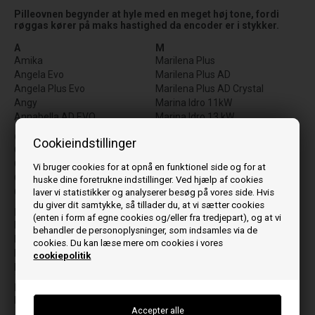
Pilleovnen begynder at hyle med en meget høj tone, fordi
røggas kører på maks hastighed da encoder er i stykker.
A
M
Amika
Marilena Plus
Angela Evo
Marilena Plus AD
Angela Plus Evo
Marilena Plus AD Crystal
Angy
Marina Idro 11kW
Annabella AD EVO
Marina Idro 13 kW,
Mietta Evo
C
Cookieindstillinger
Mirka
Comfort P70
Mirka Plus
Comfort P85
Vi bruger cookies for at opnå en funktionel side og for at
Moira Evo
Comfort P85 Plus
huske dine foretrukne indstillinger. Ved hjælp af cookies
Moira Sp
Costanza Idro
laver vi statistikker og analyserer besøg på vores side. Hvis
du giver dit samtykke, så tillader du, at vi sætter cookies
N
D
(enten i form af egne cookies og/eller fra tredjepart), og at vi
Noris
Dahiana
behandler de personoplysninger, som indsamles via de
Noris Lux
Dahiana Plus
cookies. Du kan læse mere om cookies i vores
Noris Plus
Debby
cookiepolitik
Debby CX
P
PK15
E
PK20
Evelyne Idro 2.0
PR20