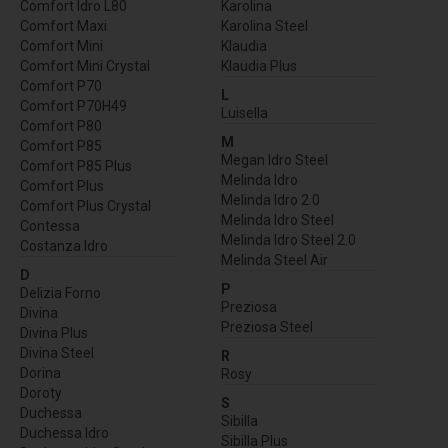
Comfort Idro L80
Karolina
Comfort Maxi
Karolina Steel
Comfort Mini
Klaudia
Comfort Mini Crystal
Klaudia Plus
Comfort P70
L
Comfort P70H49
Luisella
Comfort P80
M
Comfort P85
Megan Idro Steel
Comfort P85 Plus
Melinda Idro
Comfort Plus
Melinda Idro 2.0
Comfort Plus Crystal
Melinda Idro Steel
Contessa
Melinda Idro Steel 2.0
Costanza Idro
Melinda Steel Air
D
P
Delizia Forno
Preziosa
Divina
Preziosa Steel
Divina Plus
Divina Steel
R
Dorina
Rosy
Doroty
S
Duchessa
Sibilla
Duchessa Idro
Sibilla Plus