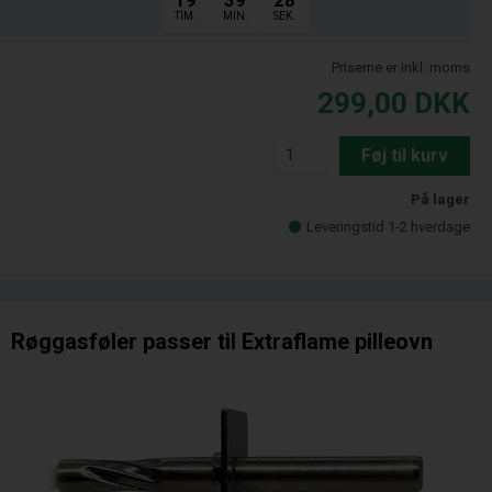
19
39
27
TIM.
MIN.
SEK.
Priserne er inkl. moms
299,00
DKK
Føj til kurv
På lager
Leveringstid 1-2 hverdage
Røggasføler passer til Extraflame pilleovn