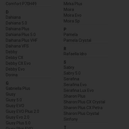
Comfort P70H49
Mirka Plus
Moira
D
Moira Evo
Dahiana
Moira Sp
Dahiana 5.0
Dahiana Plus
P
Dahiana Plus 5.0
Pamela
Daihana Plus VHF
Pamela Crystal
Daihana VFS
R
Debby
Rafaella Idro
Debby CX
S
Debby CX Evo
Sabry
Debby Evo
Sabry 5.0
Dorina
Serafina
G
Serafina Evo
Gabriella Plus
Serafina Lux Evo
Giusy
Sharon Plus
Giusy 5.0
Sharon Plus CX Crystal
Giusy EVO
Sharon Plus CX Petra
Giusy EVO Plus 2.0
Sharon Plus Crystal
Giusy Evo 2.0
Sinfony
Giusy Plus 5.0
T
Giusy Plus EVO