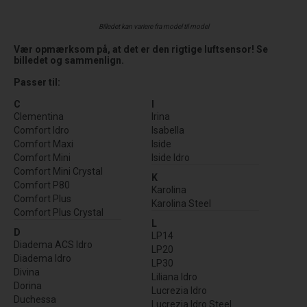
Billedet kan variere fra model til model
Vær opmærksom på, at det er den rigtige luftsensor! Se
billedet og sammenlign.
Passer til:
C
I
Clementina
Irina
Comfort Idro
Isabella
Comfort Maxi
Iside
Comfort Mini
Iside Idro
Comfort Mini Crystal
K
Comfort P80
Karolina
Comfort Plus
Karolina Steel
Comfort Plus Crystal
L
D
LP14
Diadema ACS Idro
LP20
Diadema Idro
LP30
Divina
Liliana Idro
Dorina
Lucrezia Idro
Duchessa
Lucrezia Idro Steel