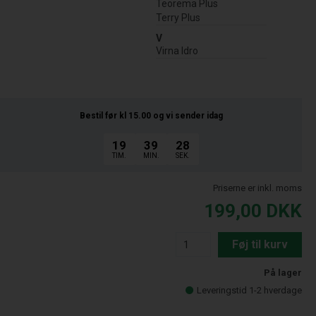
Teorema Plus
Terry Plus
V
Virna Idro
Bestil før kl 15.00
og vi sender idag
19
39
27
TIM.
MIN.
SEK.
Priserne er inkl. moms
199,00
DKK
Føj til kurv
På lager
Leveringstid 1-2 hverdage