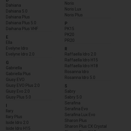
D
Noris
Dahiana
Noris Lux
Dahiana 5.0
Noris Plus
Dahiana Plus
Dahiana Plus 5.0
P
Daihana Plus VHF
PK15
PK20
E
PR20
Ella
Evelyne Idro
R
Evelyne Idro 2.0
Raffaella Idro 2.0
Raffaella Idro H15
G
Raffaella Idro H18
Gabriella
Rosanna Idro
Gabriella Plus
Rosanna Idro 5.0
Giusy EVO
Giusy EVO Plus 2.0
S
Giusy Evo 2.0
Sabry
Giusy Plus 5.0
Sabry 5.0
Serafina
I
Serafina Evo
Ilary
Serafina Lux Evo
Ilary Plus
Sharon Plus
Iside Idro 2.0
Sharon Plus CX Crystal
Iside Idro H15