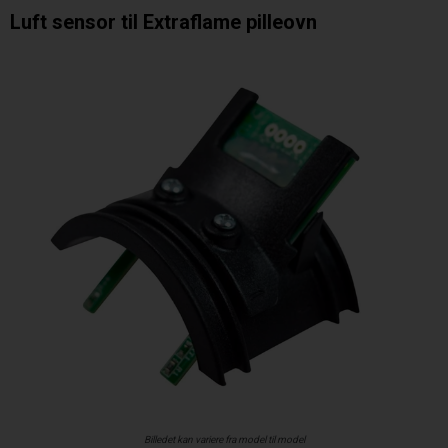
Luft sensor til Extraflame pilleovn
Billedet kan variere fra model til model