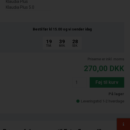
Klaudia Plus
Klaudia Plus 5.0
Bestil før kl 15.00
og vi sender idag
19
39
27
TIM.
MIN.
SEK.
Priserne er inkl. moms
270,00
DKK
Føj til kurv
På lager
Leveringstid 1-2 hverdage