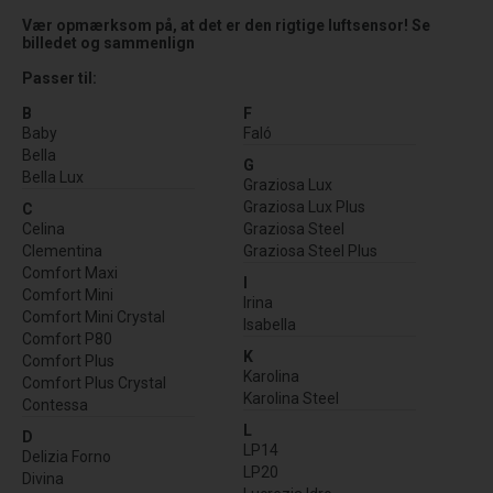
Vær opmærksom på, at det er den rigtige luftsensor! Se
billedet og sammenlign
Passer til:
B
F
Baby
Faló
Bella
G
Bella Lux
Graziosa Lux
Graziosa Lux Plus
C
Celina
Graziosa Steel
Clementina
Graziosa Steel Plus
Comfort Maxi
I
Comfort Mini
Irina
Comfort Mini Crystal
Isabella
Comfort P80
K
Comfort Plus
Karolina
Comfort Plus Crystal
Karolina Steel
Contessa
L
D
LP14
Delizia Forno
LP20
Divina