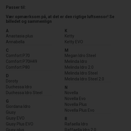
Passer til:
Vær opmærksom på, at det er den rigtige luftsensor! Se
billedet og sammenlign
A
K
Anastasia plus
Ketty
Annabella
Ketty EVO
C
M
Comfort P70
Megan Idro Steel
Comfort P70H49
Melinda Idro
Comfort P80
Melinda Idro 2.0
Melinda Idro Steel
D
Melinda Idro Steel 2.0
Doroty
Duchessa Idro
N
Duchessa Idro Steel
Novella
Novella Evo
G
Novella Plus
Giordana Idro
Novella Plus Evo
Giusy
Giusy EVO
R
Giusy Plus EVO
Rafaella Idro
Giusy plus
Raffaella Idro 2.0