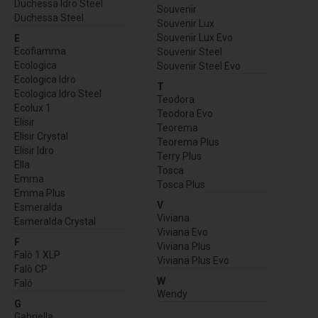
Duchessa Idro Steel
Souvenir
Duchessa Steel
Souvenir Lux
Souvenir Lux Evo
E
Ecofiamma
Souvenir Steel
Ecologica
Souvenir Steel Evo
Ecologica Idro
T
Ecologica Idro Steel
Teodora
Ecolux 1
Teodora Evo
Elisir
Teorema
Elisir Crystal
Teorema Plus
Elisir Idro
Terry Plus
Ella
Tosca
Emma
Tosca Plus
Emma Plus
V
Esmeralda
Viviana
Esmeralda Crystal
Viviana Evo
F
Viviana Plus
Falò 1 XLP
Viviana Plus Evo
Falò CP
W
Faló
Wendy
G
Gabriella