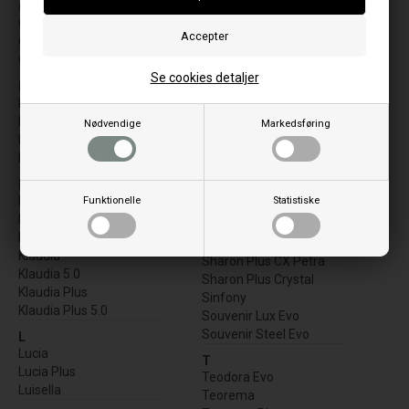
G
Pamela
Gabriella Plus
Pamela Crystal
Giusy EVO Plus 2.0
R
Giusy Evo 2.0
Raffaella Idro H15
Se cookies detaljer
I
Raffaella Idro H18
Ilary
Rosanna Idro
Iside Idro H15
Nødvendige
Markedsføring
S
Isidora Idro H16
Sabry
Isidora Idro H20
Sabry 5.0
K
Serafina Evo
Katia 11k
Funktionelle
Statistiske
Serafina Lux Evo
Katia 9k
Sharon Plus
Ketty Evo 2.0
Sharon Plus CX Crystal
Klaudia
Sharon Plus CX Petra
Klaudia 5.0
Sharon Plus Crystal
Klaudia Plus
Sinfony
Klaudia Plus 5.0
Souvenir Lux Evo
Souvenir Steel Evo
L
Lucia
T
Lucia Plus
Teodora Evo
Luisella
Teorema