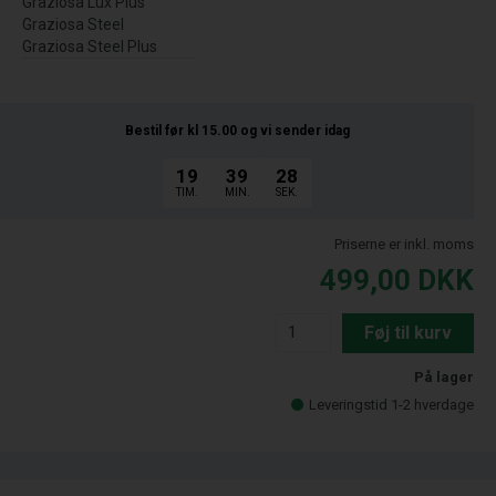
Graziosa Lux Plus
Graziosa Steel
Graziosa Steel Plus
Bestil før kl 15.00
og vi sender idag
19
39
27
TIM.
MIN.
SEK.
Priserne er inkl. moms
499,00
DKK
Føj til kurv
På lager
Leveringstid 1-2 hverdage