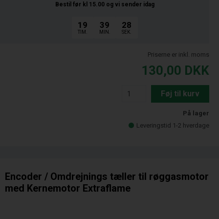
Bestil før kl 15.00
og vi sender idag
19
39
27
TIM.
MIN.
SEK.
Priserne er inkl. moms
130,00
DKK
Føj til kurv
På lager
Leveringstid 1-2 hverdage
Encoder / Omdrejnings tæller til røggasmotor
med Kernemotor Extraflame