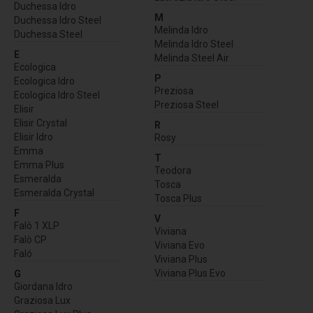
Duchessa Idro
M
Duchessa Idro Steel
Melinda Idro
Duchessa Steel
Melinda Idro Steel
E
Melinda Steel Air
Ecologica
P
Ecologica Idro
Preziosa
Ecologica Idro Steel
Preziosa Steel
Elisir
Elisir Crystal
R
Elisir Idro
Rosy
Emma
T
Emma Plus
Teodora
Esmeralda
Tosca
Esmeralda Crystal
Tosca Plus
F
V
Falò 1 XLP
Viviana
Falò CP
Viviana Evo
Faló
Viviana Plus
Viviana Plus Evo
G
Giordana Idro
Graziosa Lux