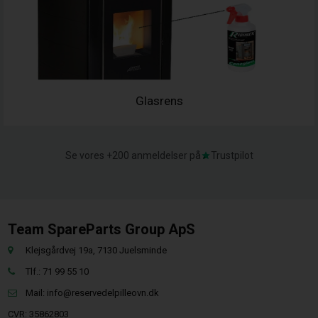
Glasrens
Se vores +200 anmeldelser på
Trustpilot
Team SpareParts Group ApS
Klejsgårdvej 19a, 7130 Juelsminde
Tlf.: 71 99 55 10
Mail:
info@reservedelpilleovn.dk
CVR: 35862803