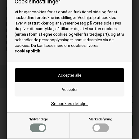
Cookieindstillinger
Passer til model:
Vi bruger cookies for at opnå en funktionel side og for at
huske dine foretrukne indstillinger. Ved hjælp af cookies
P
laver vi statistikker og analyserer besøg på vores side. Hvis
P1
du giver dit samtykke, så tillader du, at vi sætter cookies
P1.1
(enten i form af egne cookies og/eller fra tredjepart), og at vi
P1.3
behandler de personoplysninger, som indsamles via de
P1.4
cookies. Du kan læse mere om cookies i vores
P4
cookiepolitik
Bestil før kl 15.00
og vi sender idag
Din ordre afsendes på mandag
Priserne er inkl. moms
990,00
DKK
Se cookies detaljer
Nødvendige
Markedsføring
Føj til kurv
På lager