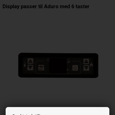
Display passer til Aduro med 6 taster
Billedet kan variere fra model til model