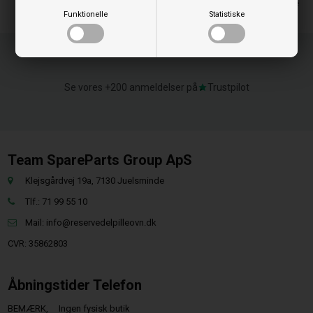
Leveringstid 1-2 hverdage
Funktionelle
Statistiske
Se vores +200 anmeldelser på
Trustpilot
Team SpareParts Group ApS
Klejsgårdvej 19a, 7130 Juelsminde
Tlf.: 71 99 55 10
Mail:
info@reservedelpilleovn.dk
CVR: 35862803
Åbningstider Telefon
BEMÆRK,
Ingen fysisk butik