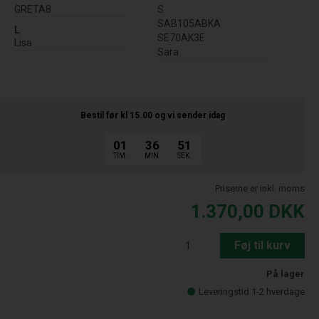
GRETA8
S
SAB105ABKA
L
SE70AK3E
Lisa
Sara
Bestil før kl 15.00
og vi sender idag
01
36
51
TIM.
MIN.
SEK.
Priserne er inkl. moms
1.370,00
DKK
Føj til kurv
På lager
Leveringstid 1-2 hverdage