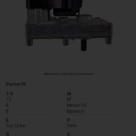
Billedet kan variere fra model til model
Passer til:
1-9
M
12
M
6
Miriam 10
8
Miriam 6
E
P
Eco 12 kw
Petit
G
S