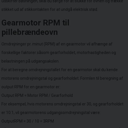
udskifter bøsningen, skal du sørge for at slukke for ovnen og trække
stikket ud af stikkontakten for at undgå elektrisk stød.
Gearmotor RPM til
pillebrændeovn
Omdrejninger pr. minut (RPM) af en gearmotor vil afhænge af
forskellige faktorer såsom gearforholdet, motorhastigheden og
belastningen på udgangsakslen.
For at beregne omdrejningstallet for en gearmotor skal du kende
motorens omdrejningstal og gearforholdet. Formlen til beregning af
output RPM for en gearmotor er:
Output RPM = Motor RPM / Gearforhold
For eksempel, hvis motorens omdrejningstal er 30, og gearforholdet
er 10:1, vil gearmotorens udgangsomdrejningstal være:
OutputRPM = 30 / 10 = 3RPM