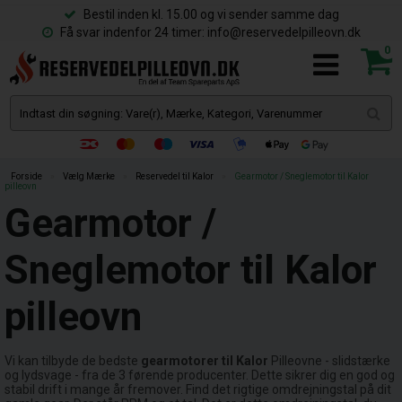
Bestil inden kl. 15.00 og vi sender samme dag
Få svar indenfor 24 timer: info@reservedelpilleovn.dk
0
Forside
»
Vælg Mærke
»
Reservedel til Kalor
»
Gearmotor / Sneglemotor til Kalor
pilleovn
Gearmotor /
Sneglemotor til Kalor
pilleovn
Vi kan tilbyde de bedste
gearmotorer til Kalor
Pilleovne - slidstærke
og lydsvage - fra de 3 førende producenter. Dette sikrer dig en god og
stabil drift i mange år fremover. Find det rigtige omdrejningstal på dit