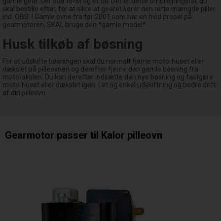
gamle gear. Der står RPM og et tal. Det er dette omdrejningstal, du
skal bestille efter, for at sikre at gearet kører den rette mængde piller
ind. OBS: ! Gamle ovne fra før 2001 som har en hvid propel på
gearmotoren, SKAL bruge den *gamle model*.
Husk tilkøb af bøsning
For at udskifte bøsningen skal du normalt fjerne motorhuset eller
dækslet på pilleovnen og derefter fjerne den gamle bøsning fra
motorakslen. Du kan derefter indsætte den nye bøsning og fastgøre
motorhuset eller dækslet igen. Let og enkel udskiftning og bedre drift
af din pilleovn
Gearmotor passer til Kalor pilleovn