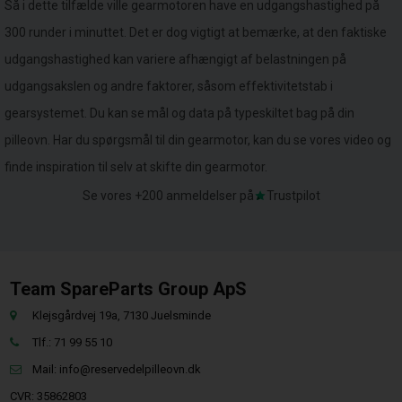
Så i dette tilfælde ville gearmotoren have en udgangshastighed på
300 runder i minuttet. Det er dog vigtigt at bemærke, at den faktiske
udgangshastighed kan variere afhængigt af belastningen på
udgangsakslen og andre faktorer, såsom effektivitetstab i
gearsystemet. Du kan se mål og data på typeskiltet bag på din
pilleovn. Har du spørgsmål til din gearmotor, kan du se vores video og
finde inspiration til selv at skifte din gearmotor.
Se vores +200 anmeldelser på
Trustpilot
Team SpareParts Group ApS
Klejsgårdvej 19a, 7130 Juelsminde
Tlf.: 71 99 55 10
Mail:
info@reservedelpilleovn.dk
CVR: 35862803