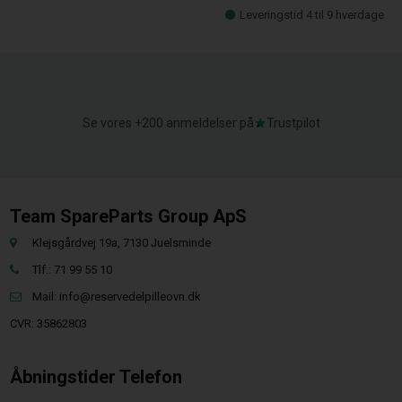
Leveringstid 4 til 9 hverdage
Se vores +200 anmeldelser på
Trustpilot
Team SpareParts Group ApS
Klejsgårdvej 19a, 7130 Juelsminde
Tlf.: 71 99 55 10
Mail:
info@reservedelpilleovn.dk
CVR: 35862803
Åbningstider Telefon