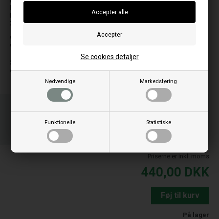
Hvis der mod forventning skulle opstå uforudsete
hændelser under et service som gør at tidsrammen på 1.5
time ikke kan opretholdes så vil kunden blive faktureret
344 kr. inkl. moms ekstra pr. påbegyndt halve time.
VIGTIGT!
Ved booking, skriv i notat:
Hvilke fejl/fejlkoder det drejer sig om.
Se cookies detaljer
Så kontakter vores tekniker jer hurtigst muligt for at aftale
en tid til service!
Nødvendige
Markedsføring
Bestil før kl 15.00
og vi sender idag
Funktionelle
Statistiske
01
40
56
TIM.
MIN.
SEK.
Priserne er inkl. moms
440,00
DKK
Føj til kurv
På lager